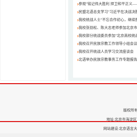
参观“铭记伟大胜利 捍卫和平正义—
民盟北语总支学习“习近平在决战决
我校统战人士“不忘合作初心，继续
我校张劲松、陈大志老师参加北京
我校部分统战委员参加“北京高校统
我校召开民族宗教工作领导小组会
我校召开统战人员学习交流座谈会
北语举办民族宗教事务工作专题报
版权所有
地址:北京市海淀区学
网站建设:北京语言大