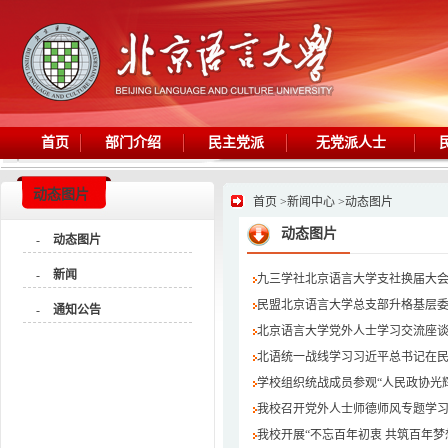
首页
部门介绍
民主党派
无党派人士
动态图片
首页
>
新闻中心
>
动态图片
动态图片
-
动态图片
-
新闻
九三学社北京语言大学支社换届大
民盟北京语言大学总支部升格基层
-
通知公告
北京语言大学党外人士学习交流座
北语统一战线学习习近平总书记在
学校组织统战成员参观“人民政协光辉历
我校召开党外人士师德师风专题学
我校开展“不忘百年初衷 共筑百年梦