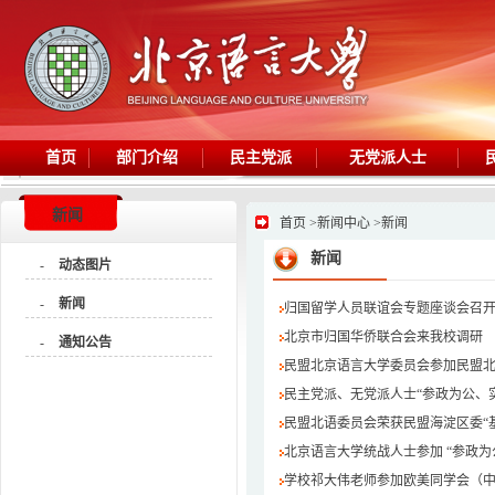
首页
部门介绍
民主党派
无党派人士
新闻
首页
>
新闻中心
>
新闻
新闻
-
动态图片
-
新闻
归国留学人员联谊会专题座谈会召
北京市归国华侨联合会来我校调研
-
通知公告
民盟北京语言大学委员会参加民盟
民主党派、无党派人士“参政为公、
民盟北语委员会荣获民盟海淀区委“
北京语言大学统战人士参加 “参政
学校祁大伟老师参加欧美同学会（中